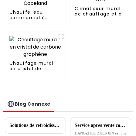
Climatiseur mural
Chauffe-eau
de chauffage et de
commercial à
refroidissement à
pompe à chaleur 11-
onduleur CC 12 000
160kw, haut Cop
BTU
avec compresseur
Copeland
Chauffage mural
en cristal de
carbone graphène
Blog Connexe
Solutions de refroidissement, de chauffage et d'eau chaude pour hôtels et écoles
Service après-vente confortable et économe en énergie, de première classe, les clients australiens font l'éloge de HANGZHOU ZHENXIN
HANGZHOU ZHENXIN est une