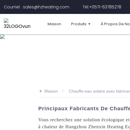
Courriel : sales@hzheating.com
Tél:+0571-63785278
Maison
Produits
À Propos De N
>>
Maison
Chauffe-eau solaire avec fabric
Principaux Fabricants De Chauff
Vous recherchez une solution écologique et
à chaleur de Hangzhou Zhenxin Heating Equi