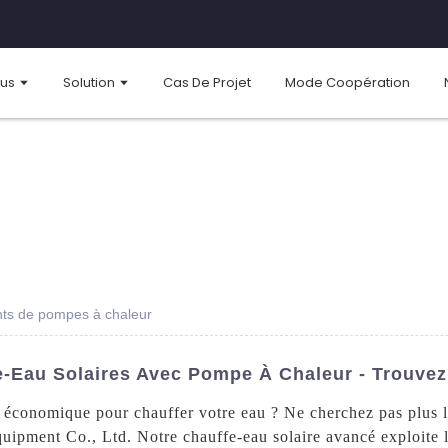
ous
Solution
Cas De Projet
Mode Coopération
ants de pompes à chaleur
e-Eau Solaires Avec Pompe À Chaleur - Trouvez
 économique pour chauffer votre eau ? Ne cherchez pas plus l
pment Co., Ltd. Notre chauffe-eau solaire avancé exploite la