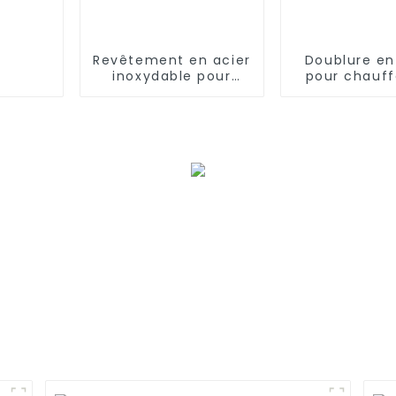
Revêtement en acier
Doublure en
inoxydable pour
pour chauf
chauffe-eau divisé
domestiq
de type domestique
sources d
divisée