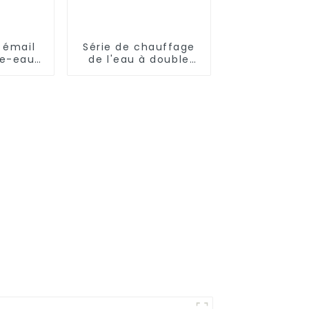
 émail
Série de chauffage
fe-eau
de l'eau à double
ue à
concentration
'air
solaire et air
s