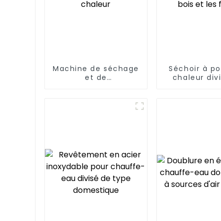
Machine de séchage
Séchoir à p
et de
chaleur div
déshumidification
grande cap
de grains par pompe
pour le tabac,
à chaleur
et les fr