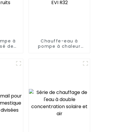
ompe à
Chauffe-eau à
isé de
pompe à chaleur
acité
ultra-basse
 le bois
température à COP
uits
élevé EVI R32