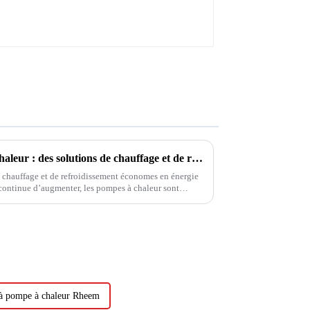
Les avantages des pompes à chaleur : des solutions de chauffage et de refroidissement efficaces
 chauffage et de refroidissement économes en énergie
continue d’augmenter, les pompes à chaleur sont
s propriétaires et des entreprises. Ces innovations...
 à pompe à chaleur Rheem