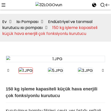
Ev
Isı Pompası
Endüstriyel ve tarımsal
kurutucu ısı pompası
150 kg işleme kapasiteli
küçük hava enerjili çok fonksiyonlu kurutucu
n
150 kg işleme kapasiteli küçük hava enerjili
çok fonksiyonlu kurutucu
Kurutulmuş bambu filizleri, ceviz, yer fıstığı, şeftali