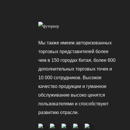
Портативный
Кондиционер
3000~12000 BTU
Портативный
Кондиционер:
Охлаждение, Осушение
Мы также имеем авторизованных
И Вентилятор
торговых представителей более
Портативный
чем в 150 городах Китая, более 600
Кондиционер
Естественный/
дополнительных торговых точек и
Охлаждение/Обогрев
10 000 сотрудников. Высокое
качество продукции и гуманное
обслуживание высоко ценятся
пользователями и способствуют
развитию отрасли.