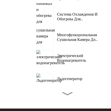
Отходов
Система Охлаждения И
Обогрева Для
Аквакультуры В Одном
Устройстве...
Многофункциональная
Сушильная Камера Для
Сохранения Тепла
Электрический
Водонагреватель
Льдогенератор
Палаточный Кемпинг,
Уличный Кондиционер