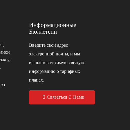
Информационные
Бюллетени
г,
Введите свой адрес
район
электронной почты, и мы
чжоу,
вышлем вам самую свежую
,
информацию о тарифных
планах.
com
Связаться С Нами