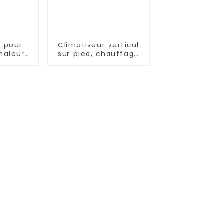
s pour
Climatiseur vertical
haleur
sur pied, chauffage
équence
et refroidissement à
ression
fréquence variable