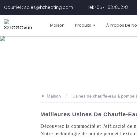
Courriel : sales@hzheating.com
Tél:+0571-63785278
Maison
Produits
À Propos De N
>>
Maison
Usines de chauffe-eau à pompe à
Meilleures Usines De Chauffe-Ea
Découvrez la commodité et l'efficacité de 
Notre technologie de pointe permet l'extract