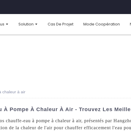
ous
Solution
Cas De Projet
Mode Coopération
 chaleur à air
u À Pompe À Chaleur À Air - Trouvez Les Meille
nos chauffe-eau à pompe à chaleur à air, présentés par Hang
ion de la chaleur de l'air pour chauffer efficacement l'eau pou