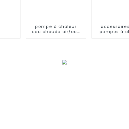
pompe à chaleur
accessoire
eau chaude air/eau
pompes à c
60°C
pompes à fr
variable à p