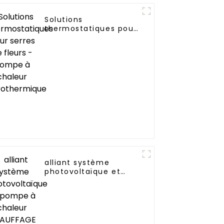
Solutions
thermostatiques pour
serres de fleurs -
pompe à chaleur
aérothermique
alliant système
photovoltaïque et
pompe à chaleur
CHAUFFAGE
SIMPLEMENT
RESPECTUEUX DE
L'ENVIRONNEMENT