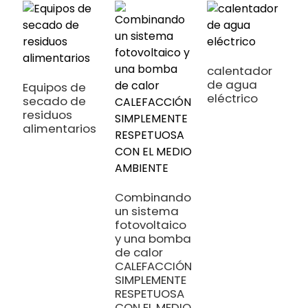
calentador
de agua
Equipos de
eléctrico
secado de
residuos
alimentarios
Combinando
un sistema
S
fotovoltaico
c
y una bomba
c
de calor
R
CALEFACCIÓN
e
SIMPLEMENTE
t
RESPETUOSA
m
CON EL MEDIO