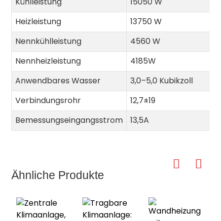
Kühlleistung
15050 W
Heizleistung
13750 W
Nennkühlleistung
4560 W
Nennheizleistung
4185W
Anwendbares Wasser
3,0–5,0 Kubikzoll
Verbindungsrohr
12,7±19
Bemessungseingangsstrom
13,5A
Ähnliche Produkte