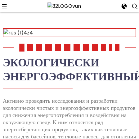
n
01
02
03
04
05
06
07
08
09
10
11
12
ЭКОЛОГИЧЕСКИ
ЭНЕРГОЭФФЕКТИВНЫ
Активно проводить исследования и разработки
экологически чистых и энергоэффективных продуктов
для снижения энергопотребления и воздействия на
окружающую среду. К ним относится ряд
энергосберегающих продуктов, таких как тепловые
насосы для бассейнов, тепловые насосы для отопления