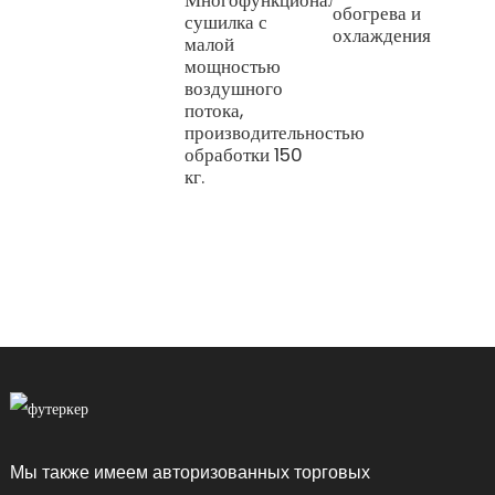
Многофункциональная
обогрева и
сушилка с
охлаждения
6
малой
П
мощностью
и
воздушного
т
потока,
п
производительностью
т
обработки 150
о
кг.
о
р
п
в
Мы также имеем авторизованных торговых