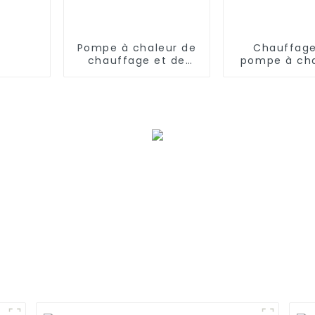
Pompe à chaleur de
Chauffage
chauffage et de
pompe à cha
refroidissement à
source d'air 
onduleur CC 15KW
onduleur à 
continu com
32 kW