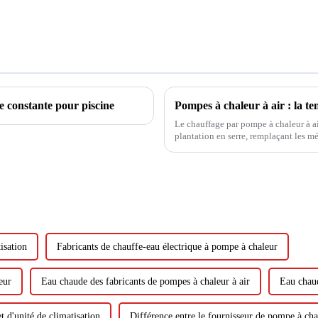
e constante pour piscine
Le chauffage par pompe à chaleur à a
plantation en serre, remplaçant les m
l'isolation par film multicouche et l
isation
Fabricants de chauffe-eau électrique à pompe à chaleur
eur
Eau chaude des fabricants de pompes à chaleur à air
Eau chaud
t d'unité de climatisation
Différence entre le fournisseur de pompe à chal