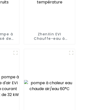
ompe à
ZhenXin EVI
isé de
Chauffe-eau à
acité
pompe à chaleur
 le bois
air-eau à très basse
uits
température