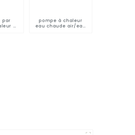
 par
pompe à chaleur
leur à
eau chaude air/eau
EVI avec
60°C
courant
plet de