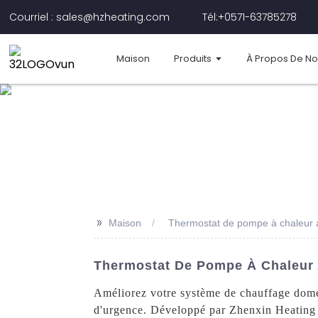
Courriel : sales@hzheating.com
Tél:+0571-63785278
Maison
Produits
À Propos De N
>>
Maison
Thermostat de pompe à chaleur 
Thermostat De Pompe À Chaleur A
Améliorez votre système de chauffage domes
d'urgence. Développé par Zhenxin Heating 