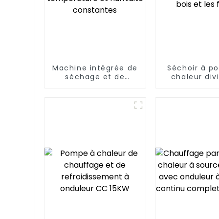
Machine intégrée de
Séchoir à p
séchage et de
chaleur div
déshumidification à
grande cap
température et
pour le tabac,
humidité constantes
et les fr