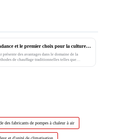
Pompes à chaleur à air : la tendance et le premier choix pour la culture et le chauffage des serres
ir présente des avantages dans le domaine de la
éthodes de chauffage traditionnelles telles que
e chauffage au charbon. Son environnement...
e des fabricants de pompes à chaleur à air
eur et d'unité de climatisation