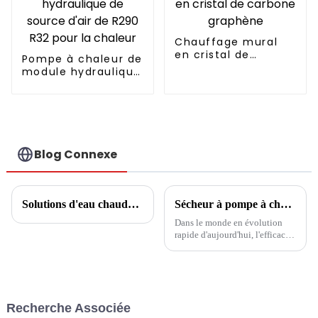
Chauffage mural
en cristal de
Pompe à chaleur de
carbone graphène
module hydraulique
de source d'air de
R290 R32 pour la
chaleur
Blog Connexe
Solutions d'eau chaude domestique
Sécheur à pompe à chaleur multifonction : fonctionnement stable et fiable, séchage sans souci
Dans le monde en évolution
rapide d'aujourd'hui, l'efficacité
et la polyvalence sont des
considérations clés pour tout
équipement agricole ou
industriel. Lorsqu'il s'agit de
sécher divers matériaux tels
Recherche Associée
que le tapis médicinal chinois...