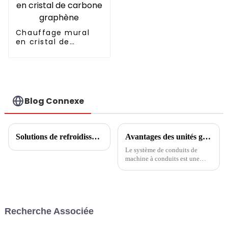
Chauffage mural
en cristal de
carbone graphène
Blog Connexe
Solutions de refroidissement, de chauffage et d'eau chaude pour centres commerciaux
Avantages des unités gainables par rapport à la climatisation centrale
Le système de conduits de
machine à conduits est une
forme d'un remorquage, d'une
machine extérieure et d'une
machine totale intérieure avec
raccordement de tuyaux en
cuivre, la machine intérieure à
Recherche Associée
travers le conduit soufflera de
l'air froid directement vers
chaque r...