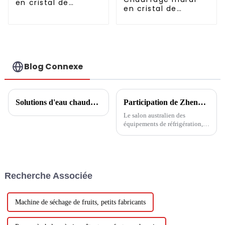
en cristal de
en cristal de
carbone graphène
carbone à structure
métallique
Blog Connexe
Solutions d'eau chaude domestique
Participation de Zhenxin avec des solutions de pompes à chaleur à l'ARBS 2024 du 28 au 30 mai
Le salon australien des
équipements de réfrigération,
de climatisation, de ventilation
et de purification de l'air ARBS
2024 se tiendra du 2024-05-28
au 2024-05-30 au Sydney
International Exhibition
Recherche Associée
Centre.
Machine de séchage de fruits, petits fabricants