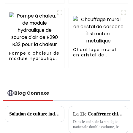
entièrement
continu Fabricant
professionnel de
pompes à chaleur
Chauffage mural
Pompe à chaleur de
en cristal de
module hydraulique
carbone à structure
de source d'air de
métallique
R290 R32 pour la
chaleur
Blog Connexe
Solution de culture industrielle de champignons
La 11e Conférence chinoise sur l'ingénierie des pompes à chaleur : développement de pompes à chaleur et complémentation multi-énergies
Dans le cadre de la stratégie
nationale double carbone, les
pompes à chaleur ouvrent de