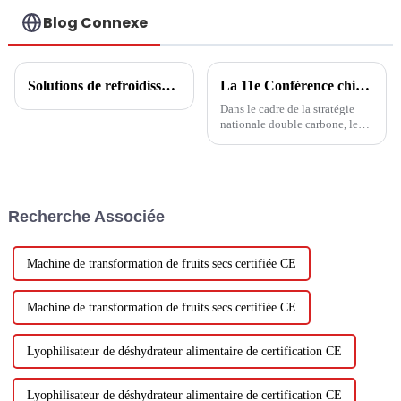
Blog Connexe
Solutions de refroidissement/chauffage domestique
La 11e Conférence chinoise sur l'ingénierie des pompes à chaleur : développement de pompes à chaleur et complémentation multi-énergies
Dans le cadre de la stratégie
nationale double carbone, les
pompes à chaleur ouvrent de
nouvelles opportunités de
développement. Nouvelles
opportunités, nouveaux défis,
nouveaux développements,
Recherche Associée
afin de mieux jouer le rôle
important de...
Machine de transformation de fruits secs certifiée CE
Machine de transformation de fruits secs certifiée CE
Lyophilisateur de déshydrateur alimentaire de certification CE
Lyophilisateur de déshydrateur alimentaire de certification CE