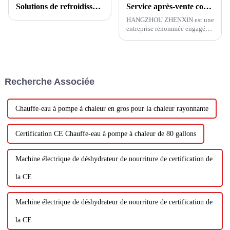
Solutions de refroidissement/chauffage domestique
Service après-vente confortable et économe en énergie, de première classe, les clients australiens font l'éloge de HANGZHOU ZHENXIN
HANGZHOU ZHENXIN est une
entreprise renommée engagée
dans la recherche et le
développement, la production,
la vente et l'installation de
pompes à chaleur à air. Nous
sommes fiers de fournir des
Recherche Associée
produits de haute qualité...
Chauffe-eau à pompe à chaleur en gros pour la chaleur rayonnante
Certification CE Chauffe-eau à pompe à chaleur de 80 gallons
Machine électrique de déshydrateur de nourriture de certification de
la CE
Machine électrique de déshydrateur de nourriture de certification de
la CE