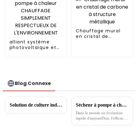
Chauffage mural
en cristal de
alliant système
carbone à structure
photovoltaïque et
métallique
pompe à chaleur
CHAUFFAGE
SIMPLEMENT
RESPECTUEUX DE
L'ENVIRONNEMENT
Blog Connexe
Solution de culture industrielle de champignons
Sécheur à pompe à chaleur multifonction : fonctionnement stable et fiable, séchage sans souci
Dans le monde en évolution
rapide d'aujourd'hui, l'efficacité
et la polyvalence sont des
considérations clés pour tout
équipement agricole ou