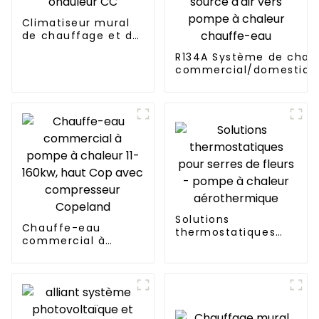
Climatiseur mural
de chauffage et de
refroidissement à
R134A Système de chau
onduleur CC
commercial/domestique
électrique tout-en-un 
vers source d'air vers 
chaleur chauffe-eau
Solutions
Chauffe-eau
thermostatiques
commercial à
pour serres de
pompe à chaleur 11-
fleurs - pompe à
160kw, haut Cop
chaleur
avec compresseur
aérothermique
Copeland