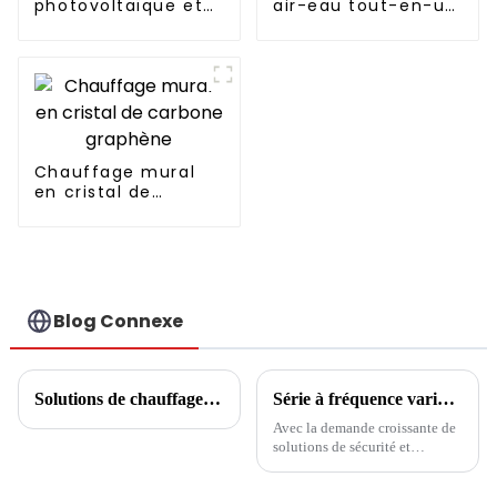
photovoltaïque et
air-eau tout-en-un
pompe à chaleur
à onduleur
CHAUFFAGE
entièrement
SIMPLEMENT
continu Fabricant
RESPECTUEUX DE
professionnel de
L'ENVIRONNEMENT
pompes à chaleur
Chauffage mural
en cristal de
carbone graphène
Blog Connexe
Solutions de chauffage de l'eau industrielle
Série à fréquence variable à très basse température : Climatiseur central avec chauffage au sol
Avec la demande croissante de
solutions de sécurité et
d'économie d'énergie dans le
domaine de la réfrigération et