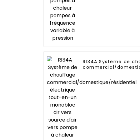
R134A Système de ch
commercial/domestiq
électrique tout-en-u
vers source d'air ver
chaleur chauffe-eau