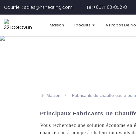
Courriel : sales@hzheating.com
Tél:+0571-63785278
Maison
Produits
À Propos De N
>>
Maison
Fabricants de chauffe-eau à pomp
Principaux Fabricants De Chauf
Vous recherchez une solution économe en én
chauffe-eau à pompe à chaleur innovants d