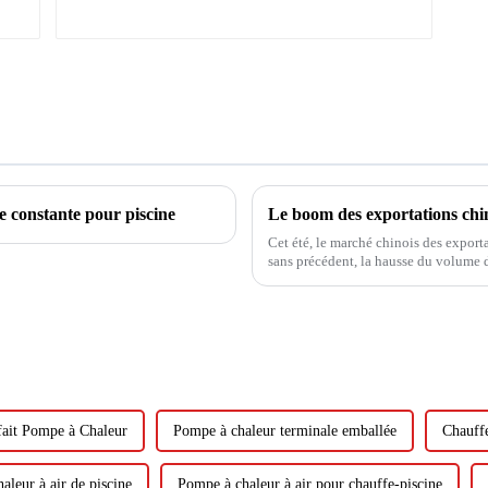
e constante pour piscine
Cet été, le marché chinois des expor
sans précédent, la hausse du volume 
croissance. Sous le double catalyseur 
fait Pompe à Chaleur
Pompe à chaleur terminale emballée
Chauff
aleur à air de piscine
Pompe à chaleur à air pour chauffe-piscine