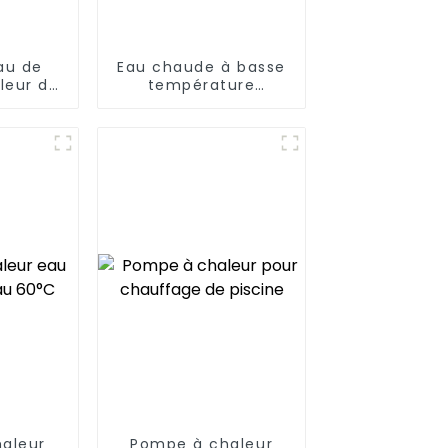
au de
Eau chaude à basse
leur de
température
ir de
Chauffe-eau à
w pour
pompe à chaleur à
, des
température
ôpitaux
constante 24 heures
sur 24
aleur
Pompe à chaleur