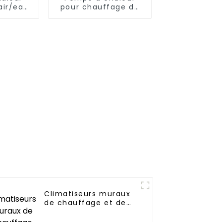
air/eau
pour chauffage de
piscine
Climatiseurs muraux
de chauffage et de
refroidissement à
fréquence variable