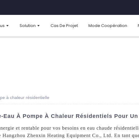
ous
Solution
Cas De Projet
Mode Coopération
e à chaleur résidentielle
fe-Eau À Pompe À Chaleur Résidentiels Pour U
ergie et rentable pour vos besoins en eau chaude résidentiell
e Hangzhou Zhenxin Heating Equipment Co., Ltd. En tant que 