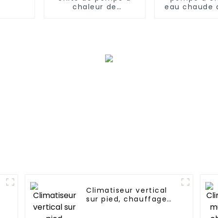
chaleur de
eau chaude 
chauffage et de
60°C
refroidissement à
onduleur
Climatiseur vertical
sur pied, chauffage
et refroidissement à
fréquence variable