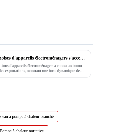
Le boom des exportations chinoises d'appareils électroménagers s'accentue cet été, les ventes de climatiseurs prennent la tête
tations d'appareils électroménagers a connu un boom
des exportations, montrant une forte dynamique de
de la passion des événements sportifs...
e-eau à pompe à chaleur branché
Pompe à chaleur portative