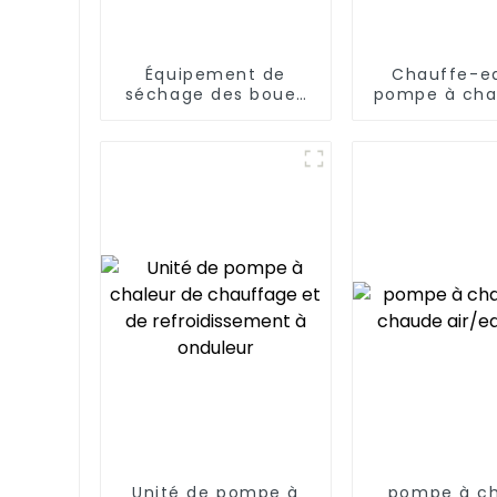
Équipement de
Chauffe-e
séchage des boues
pompe à cha
Système de séchage
source d'a
des boues
Zhenxin 75k
d'épuration
des écoles
hôtels, des h
Unité de pompe à
pompe à ch