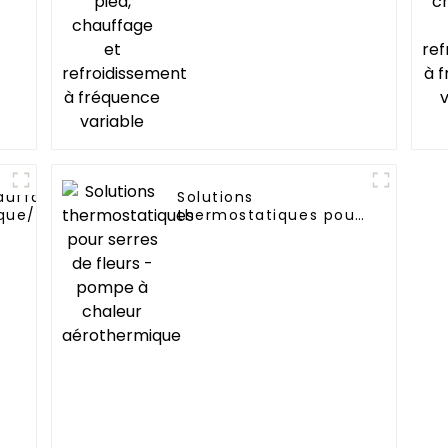
auffage
Solutions
ue/résidentiel
thermostatiques pour
n monobloc air
serres de fleurs -
s pompe à
pompe à chaleur
aérothermique