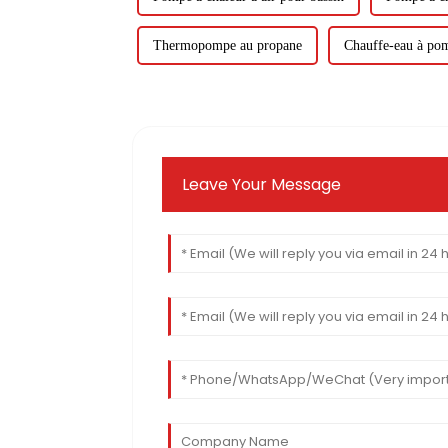
Thermopompe au propane
Chauffe-eau à pom
Leave Your Message