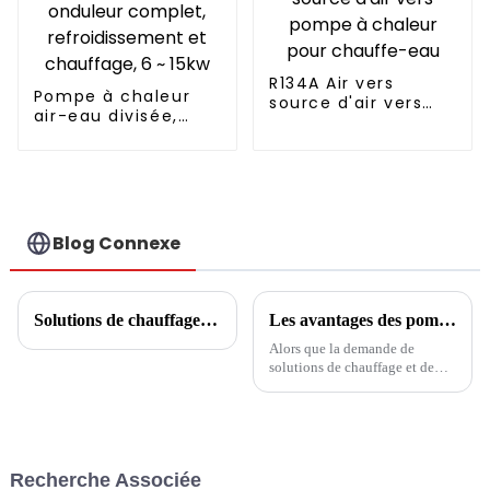
R134A Air vers
Pompe à chaleur
source d'air vers
air-eau divisée,
pompe à chaleur
onduleur complet,
pour chauffe-eau
refroidissement et
chauffage, 6 ~ 15kw
Blog Connexe
Solutions de chauffage et de refroidissement industriels
Les avantages des pompes à chaleur : des solutions de chauffage et de refroidissement efficaces
Alors que la demande de
solutions de chauffage et de
refroidissement économes en
énergie et respectueuses de
l’environnement continue
d’augmenter, les pompes à
chaleur sont devenues un choix
Recherche Associée
populaire auprès des