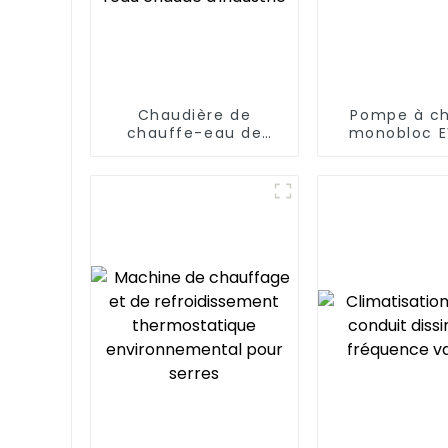
Chaudière de
Pompe à ch
chauffe-eau de
monobloc E
pompe à chaleur de
contrôle W
source d'air à très
onduleur
basse température
comple
pour l'eau chaude
d'industrie