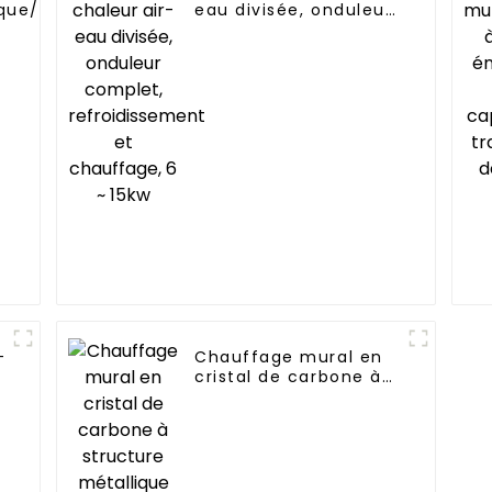
ue/résidentiel
eau divisée, onduleur
n monobloc air
complet,
s pompe à
refroidissement et
chauffage, 6 ~ 15kw
-
Chauffage mural en
cristal de carbone à
t
structure métallique