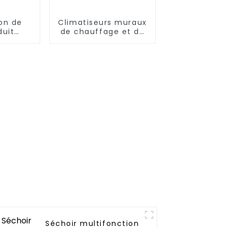
ion de
Climatiseurs muraux
duit
de chauffage et de
é à
refroidissement à
ariable
fréquence variable
Séchoir multifonction