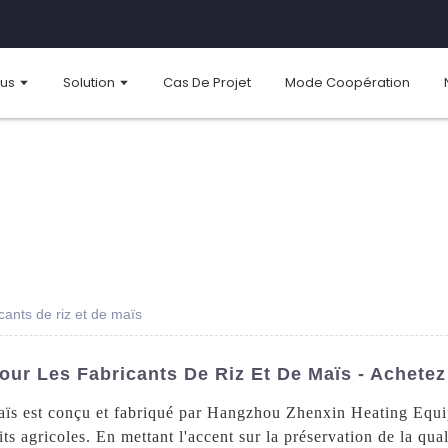
ous
Solution
Cas De Projet
Mode Coopération
cants de riz et de maïs
ur Les Fabricants De Riz Et De Maïs - Achetez
maïs est conçu et fabriqué par Hangzhou Zhenxin Heating Equi
ts agricoles. En mettant l'accent sur la préservation de la qual