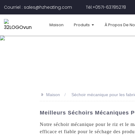
Courriel : sales@hzheating.com
Tél:+0571-63785278
Maison
Produits
À Propos De N
>>
Maison
Séchoir mécanique pour les fabri
Meilleurs Séchoirs Mécaniques Po
Notre séchoir mécanique pour le riz et le 
efficace et fiable pour le séchage des produi