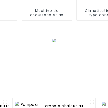
Machine de
Climatisat
chauffage et de
type con
refroidissement
dissimul
thermostatique
fréquence v
environnemental
pour serres
auffage
Pompe à chaleur air-