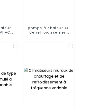
aleur
pompe à chaleur AC
VI AC,
de refroidissement
IFI,
et de chauffage à
 DC
très basse
t
température