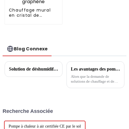
Chauffage mural
en cristal de
carbone graphène
Blog Connexe
Solution de déshumidification à température constante pour piscine
Les avantages des pompes à chaleur : des solutions de chauffage et de refroidissement efficaces
Alors que la demande de
solutions de chauffage et de
refroidissement économes en
énergie et respectueuses de
l’environnement continue
d’augmenter, les pompes à
chaleur sont devenues un choix
Recherche Associée
populaire auprès des
propriétaires et des entreprises.
Ces innovations...
Pompe à chaleur à air certifiée CE par le sol