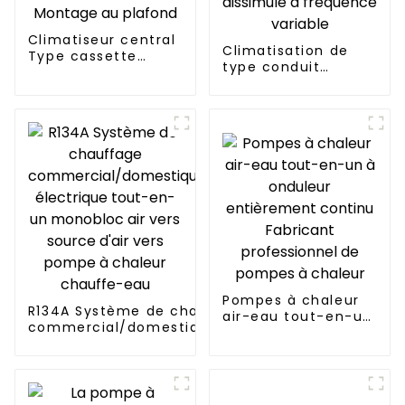
Climatiseur central
Climatisation de
Type cassette
type conduit
Montage au plafond
dissimulé à
fréquence variable
Pompes à chaleur
R134A Système de chauffage
air-eau tout-en-un
commercial/domestique/résidentiel
à onduleur
électrique tout-en-un monobloc air
entièrement
vers source d'air vers pompe à
continu Fabricant
chaleur chauffe-eau
professionnel de
pompes à chaleur