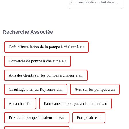
au maintien du confort dans de
nombreuses régions du monde,
en particulier pendant les mois
étouffants de l’été. Mais avec la
prise de conscience croissante
des préoccupations
Recherche Associée
environnementales et...
Coût d’installation de la pompe à chaleur à air
Couvercle de pompe à chaleur à air
Avis des clients sur les pompes à chaleur à air
Chauffage à air au Royaume-Uni
Avis sur les pompes à air
Air à chauffer
Fabricants de pompes à chaleur air-eau
Prix ​​​​de la pompe à chaleur air-eau
Pompe air-eau