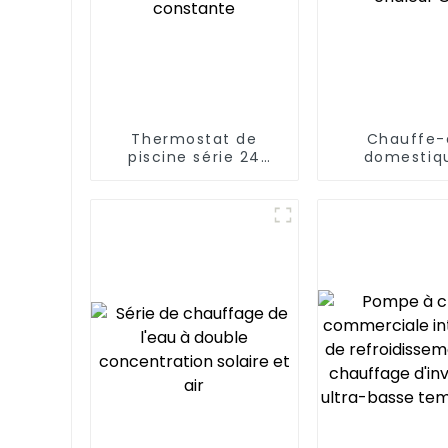
Thermostat de
Chauffe-
piscine série 24
domestiq
heures d'eau chaude
pompe à ch
à température
GBS
constante