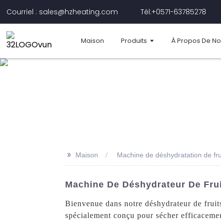
Courriel : sales@hzheating.com
Tél:+0571-63785278
Maison
Produits
À Propos De N
>>
Maison
Machine de déshydratation de fru
Machine De Déshydrateur De Frui
Bienvenue dans notre déshydrateur de frui
spécialement conçu pour sécher efficacement