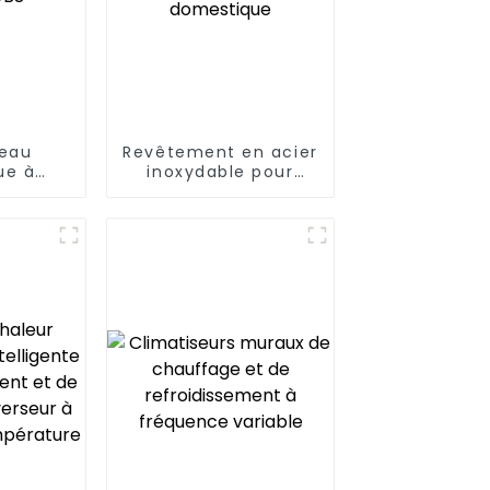
eau
Revêtement en acier
ue à
inoxydable pour
aleur
chauffe-eau divisé
de type domestique