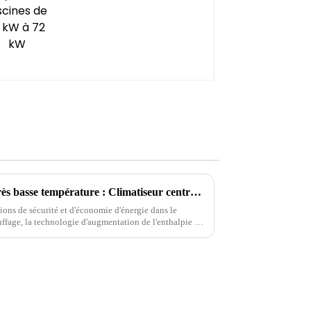
Série à fréquence variable à très basse température : Climatiseur central avec chauffage au sol
ions de sécurité et d'économie d'énergie dans le
uffage, la technologie d'augmentation de l'enthalpie à
un véritable tournant. Cette auberge...