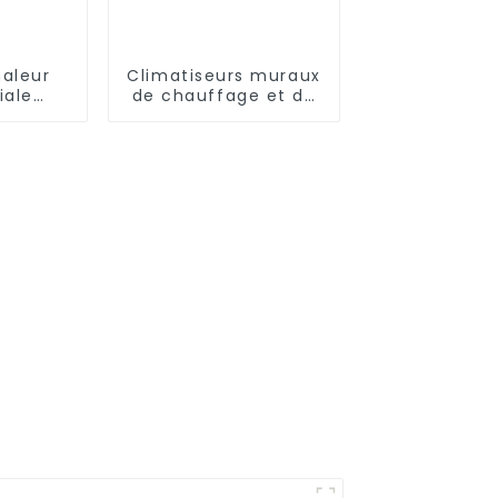
aleur
Climatiseurs muraux
ale
de chauffage et de
te de
refroidissement à
ment et
fréquence variable
fage
 ultra-
rature