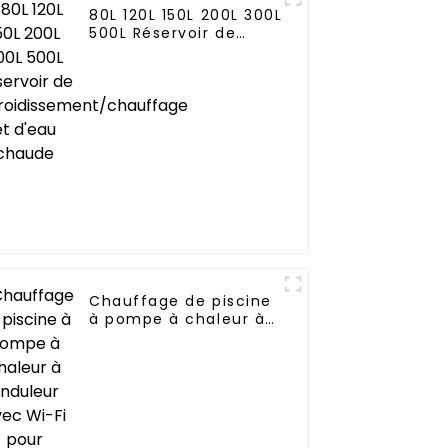
80L 120L 150L 200L 300L
500L Réservoir de
refroidissement/chauffage
et d'eau chaude
Chauffage de piscine
à pompe à chaleur à
onduleur avec Wi-Fi
pour piscines de 10
kW à 72 kW