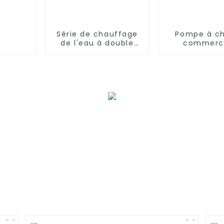
Série de chauffage
Pompe à ch
de l'eau à double
commerci
concentration
intelligen
solaire et air
refroidisse
de chauf
d'inverseur à
basse tempé