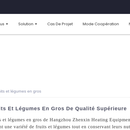
ous
Solution
Cas De Projet
Mode Coopération
its et légumes en gros
ts Et Légumes En Gros De Qualité Supérieure
ts et légumes en gros de Hangzhou Zhenxin Heating Equipment
 une variété de fruits et légumes tout en conservant leurs nut