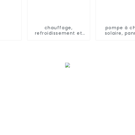
chauffage,
pompe à ch
refroidissement et
solaire, pa
eau chaude, pompe
photovolta
à chaleur,
système
climatiseur
chauffa