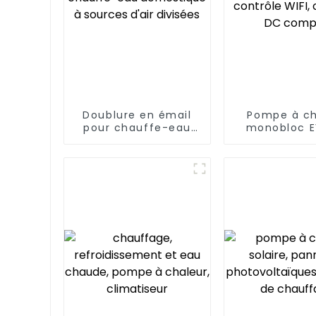
Doublure en émail
Pompe à ch
pour chauffe-eau
monobloc E
domestique à
contrôle W
sources d'air
onduleur
divisées
comple