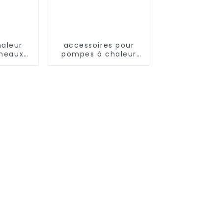
aleur
accessoires pour
nneaux
pompes à chaleur
ïques,
pompes à fréquence
 de
variable à pression
ge