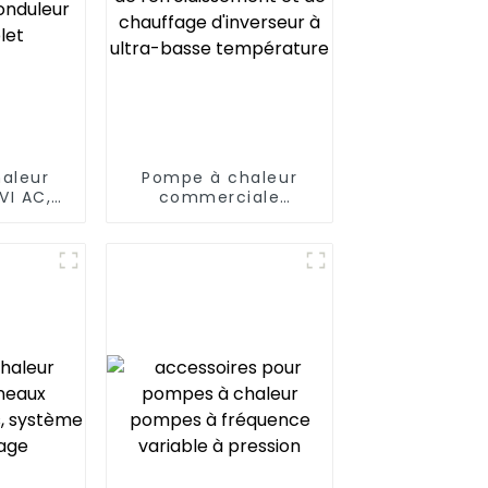
aleur
Pompe à chaleur
VI AC,
commerciale
IFI,
intelligente de
 DC
refroidissement et
t
de chauffage
d'inverseur à ultra-
basse température