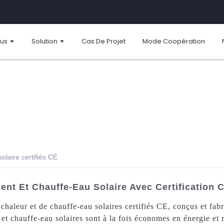
ous
Solution
Cas De Projet
Mode Coopération
laire certifiés CE
t Et Chauffe-Eau Solaire Avec Certification 
haleur et de chauffe-eau solaires certifiés CE, conçus et fa
t chauffe-eau solaires sont à la fois économes en énergie et 