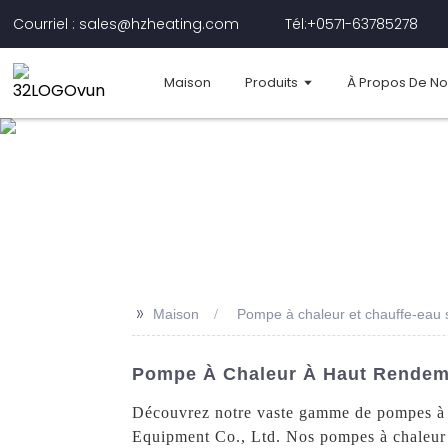
Courriel : sales@hzheating.com
Tél:+0571-63785278
Maison
Produits
À Propos De N
>>
Maison
Pompe à chaleur et chauffe-eau so
Pompe À Chaleur À Haut Rendemen
Découvrez notre vaste gamme de pompes à c
Equipment Co., Ltd. Nos pompes à chaleur e