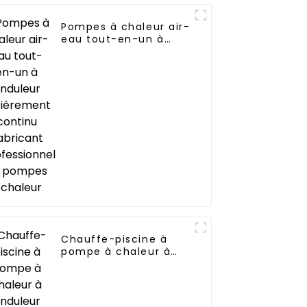
Pompes à chaleur air-
eau tout-en-un à
onduleur entièrement
continu Fabricant
professionnel de
pompes à chaleur
Chauffe-piscine à
pompe à chaleur à
onduleur avec Wi-Fi
pour piscines de 10
kW à 72 kW