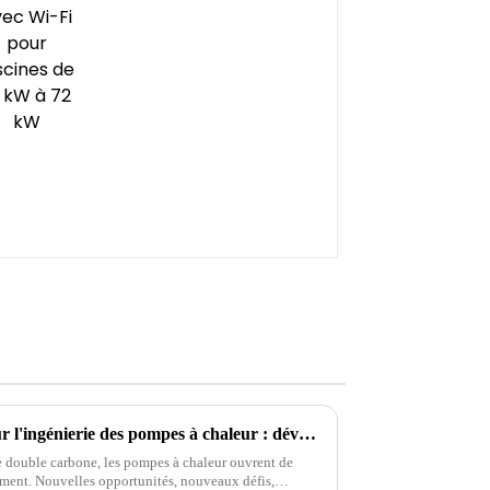
La 11e Conférence chinoise sur l'ingénierie des pompes à chaleur : développement de pompes à chaleur et complémentation multi-énergies
le double carbone, les pompes à chaleur ouvrent de
ment. Nouvelles opportunités, nouveaux défis,