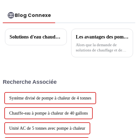
Blog Connexe
Solutions d'eau chaude domestique
Les avantages des pompes à chaleur : des solutions de chauffage et de refroidissement efficaces
Alors que la demande de
solutions de chauffage et de
refroidissement économes en
énergie et respectueuses de
l’environnement continue
d’augmenter, les pompes à
chaleur sont devenues un choix
Recherche Associée
populaire auprès des
propriétaires et des entreprises.
Ces innovations...
Système divisé de pompe à chaleur de 4 tonnes
Chauffe-eau à pompe à chaleur de 40 gallons
Unité AC de 5 tonnes avec pompe à chaleur