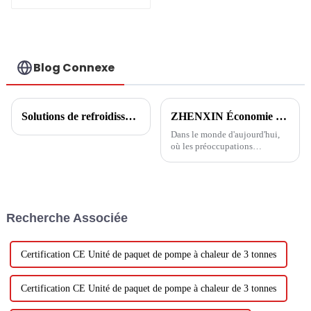
fleurs - pompe à
chaleur
aérothermique
Blog Connexe
Solutions de refroidissement/chauffage domestique
ZHENXIN Économie d'énergie : prôner une nouvelle vie saine
Dans le monde d'aujourd'hui,
où les préoccupations
environnementales et les
économies d'énergie sont
devenues de plus en plus
importantes, il est essentiel que
les entreprises jouent un rôle
Recherche Associée
dans la promotion des
économies d'énergie et de
l'environnement.
Certification CE Unité de paquet de pompe à chaleur de 3 tonnes
Certification CE Unité de paquet de pompe à chaleur de 3 tonnes