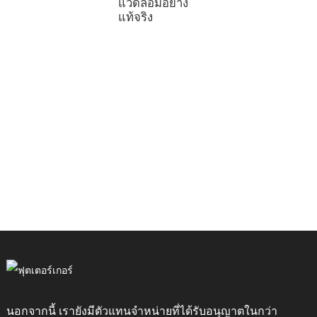
แวดล้อมอย่าง
ร
แท้จริง
ร
ค
R
ใ
พ
พ
ท
แ
แ
จ
แ
ร
นอกจากนี้ เรายังมีตัวแทนจำหน่ายที่ได้รับอนุญาตในกว่า