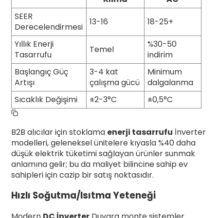
SEER
13-16
18-25+
Derecelendirmesi
Yıllık Enerji
%30-50
Temel
Tasarrufu
indirim
Başlangıç ​​Güç
3-4 kat
Minimum
Artışı
çalışma gücü
dalgalanma
Sıcaklık Değişimi
±2-3°C
±0,5°C
B2B alıcılar için stoklama
enerji tasarrufu
İnverter
modelleri, geleneksel ünitelere kıyasla %40 daha
düşük elektrik tüketimi sağlayan ürünler sunmak
anlamına gelir; bu da maliyet bilincine sahip ev
sahipleri için cazip bir satış noktasıdır.
Hızlı Soğutma/Isıtma Yeteneği
Modern
DC İnverter
Duvara monte sistemler