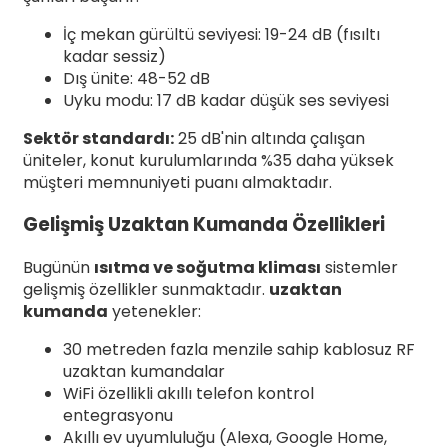
İç mekan gürültü seviyesi: 19-24 dB (fısıltı
kadar sessiz)
Dış ünite: 48-52 dB
Uyku modu: 17 dB kadar düşük ses seviyesi
Sektör standardı:
25 dB'nin altında çalışan
üniteler, konut kurulumlarında %35 daha yüksek
müşteri memnuniyeti puanı almaktadır.
Gelişmiş Uzaktan Kumanda Özellikleri
Bugünün
ısıtma ve soğutma kliması
sistemler
gelişmiş özellikler sunmaktadır.
uzaktan
kumanda
yetenekler:
30 metreden fazla menzile sahip kablosuz RF
uzaktan kumandalar
WiFi özellikli akıllı telefon kontrol
entegrasyonu
Akıllı ev uyumluluğu (Alexa, Google Home,