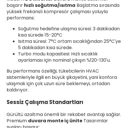
başarır
hızlı soğutma/ısıtma
Başlatma sırasında
yüksek frekanslı kompresör çalışması yoluyla
performans:
Soğutma hedefine ulaşma süresi: 3 dakikadan
kısa sürede 15-20°C
Isıtma süresi: 7°C ortam sıcaklığından 25°C'ye
5 dakikadan kısa sürede.
Turbo modu kapasitesi: Hızlı sıcaklık
ayarlaması için nominal çıkışın %120-130'u.
Bu performans özelliği, tüketicilerin HVAC
sistemleriyle ilgili en büyük şikayetini, yani konfora
ulaşmak için çok uzun süre beklemeyi, ortadan
kaldırıyor.
Sessiz Çalışma Standartları
Gürültü azaltma önemli bir rekabet avantajı sağlar.
Premium
duvara monte iç ünite
Tasarımlar
şunları başarır: