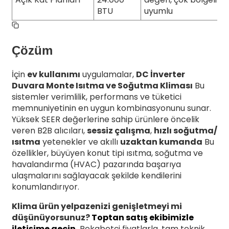
BTU
uyumlu
Çözüm
İçin
ev kullanımı
uygulamalar,
DC İnverter
Duvara Monte Isıtma ve Soğutma Kliması
Bu
sistemler verimlilik, performans ve tüketici
memnuniyetinin en uygun kombinasyonunu sunar.
Yüksek SEER değerlerine sahip ürünlere öncelik
veren B2B alıcıları,
sessiz çalışma
,
hızlı soğutma/
ısıtma
yetenekler ve akıllı
uzaktan kumanda
Bu
özellikler, büyüyen konut tipi ısıtma, soğutma ve
havalandırma (HVAC) pazarında başarıya
ulaşmalarını sağlayacak şekilde kendilerini
konumlandırıyor.
Klima ürün yelpazenizi genişletmeyi mi
düşünüyorsunuz?
Toptan satış ekibimizle
iletişime geçin.
Rekabetçi fiyatlarla, tam teknik