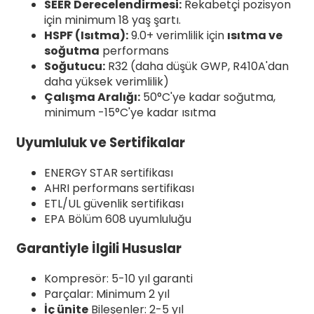
SEER Derecelendirmesi:
Rekabetçi pozisyon
için minimum 18 yaş şartı.
HSPF (Isıtma):
9.0+ verimlilik için
ısıtma ve
soğutma
performans
Soğutucu:
R32 (daha düşük GWP, R410A'dan
daha yüksek verimlilik)
Çalışma Aralığı:
50°C'ye kadar soğutma,
minimum -15°C'ye kadar ısıtma
Uyumluluk ve Sertifikalar
ENERGY STAR sertifikası
AHRI performans sertifikası
ETL/UL güvenlik sertifikası
EPA Bölüm 608 uyumluluğu
Garantiyle İlgili Hususlar
Kompresör: 5-10 yıl garanti
Parçalar: Minimum 2 yıl
İç ünite
Bileşenler: 2-5 yıl