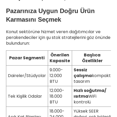
Pazarınıza Uygun Doğru Ürün
Karmasını Seçmek
Konut sektörüne hizmet veren dağıtımcılar ve
perakendeciler için şu stok stratejilerini göz önünde
bulundurun:
Önerilen
Başlıca
Pazar Segmenti
Kapasite
Özellikler
9.000-
Sessiz
Daireler/Stüdyolar
12.000
çalışma
kompakt
BTU
tasarım
12.000-
Hızlı soğutma/
Tek Kişilik Odalar
18.000
ısıtma
WiFi
BTU
kontrolü
18.000-
Yüksek SEER
Açık Kat Planları
24.000
değeri, çok bölgeli