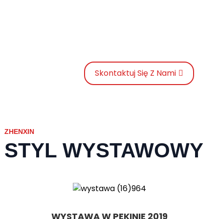
ZAPISZ SIĘ NA NASZ NEWSLATTER
NIECH POMINĄ SMUTEK, KTÓRY ZWIERZĘ
DOSTRZEGŁO W SWOIM GNIEWIE.
Skontaktuj Się Z Nami
ZHENXIN
STYL WYSTAWOWY
WYSTAWA W PEKINIE 2019