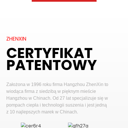
ZHENXIN
CERTYFIKAT
PATENTOWY
Założona w 1996 roku firma Hangzhou ZhenXin to
wiodąca firma z siedzibą w pięknym mieście
Hangzhou w Chinach. Od 27 lat specjalizuje się w
pompach ciepła i technologii suszenia i jest jedną
z 10 najlepszych marek w Chinach.