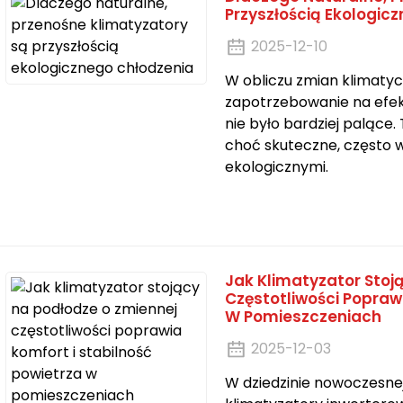
Przyszłością Ekologic
2025-12-10
W obliczu zmian klimaty
zapotrzebowanie na efek
nie było bardziej palące.
choć skuteczne, często w
ekologicznymi.
Jak Klimatyzator Stoj
Częstotliwości Poprawi
W Pomieszczeniach
2025-12-03
W dziedzinie nowoczesnej