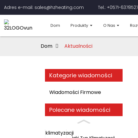
Adres e-mail: sales@hzheating.com
Tel.: +0571-637852
Dom
Produkty
O Nas
Roz
Dom
Aktualności
Kategorie wiadomości
Wiadomości Firmowe
Polecane wiadomości
Jaki Typ Klimatyzacji