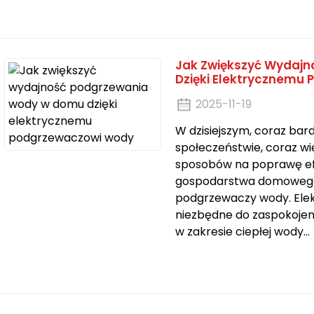
Jak Zwiększyć Wydaj
Dzięki Elektrycznemu
2025-11-19
W dzisiejszym, coraz ba
społeczeństwie, coraz wi
sposobów na poprawę ef
gospodarstwa domowego
podgrzewaczy wody. Ele
niezbędne do zaspokoje
w zakresie ciepłej wody...