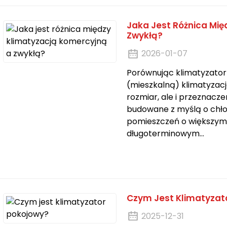
Jaka Jest Różnica Mię
Zwykłą?
2026-01-07
Porównując klimatyzator
(mieszkalną) klimatyzacją
rozmiar, ale i przeznacz
budowane z myślą o chło
pomieszczeń o większym 
długoterminowym...
Czym Jest Klimatyzat
2025-12-31