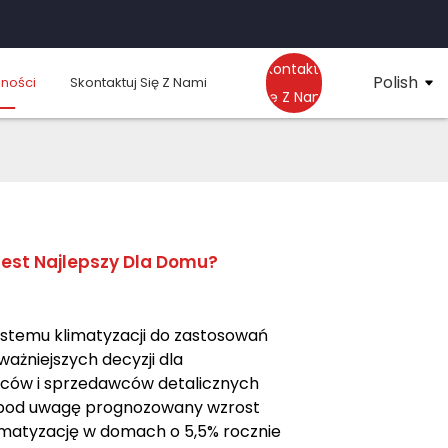
Skontaktuj
Polish
lności
Skontaktuj Się Z Nami
Się Z Nami
 Jest Najlepszy Dla Domu?
stemu klimatyzacji do zastosowań
ażniejszych decyzji dla
ców i sprzedawców detalicznych
pod uwagę prognozowany wzrost
imatyzację w domach o 5,5% rocznie