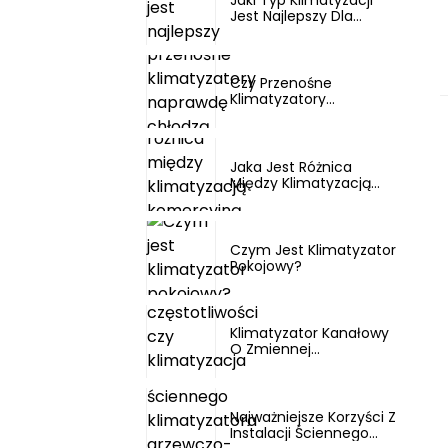
Jest Najlepszy Dla
Domu?
Czy Przenośne
Klimatyzatory
Naprawdę Chłodzą
Pomieszczenie?
Jaka Jest Różnica
Między Klimatyzacją
Komercyjną A...
Czym Jest Klimatyzator
Pokojowy?
Klimatyzator Kanałowy
O Zmiennej
Częstotliwości...
Najważniejsze Korzyści Z
Instalacji Ściennego