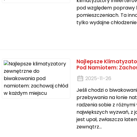
klimatyzatory inwerterow
pod względem poprawy ko
pomieszczeniach. Ta inn
tylko wydajne chłodzenie i
Najlepsze Klimatyzat
Pod Namiotem: Zacho
2025-11-26
Jeśli chodzi o biwakowan
przebywania na łonie nat
radzenia sobie z różnym
największych wyzwań, z j
jest upał, zwłaszcza late
zewnątrz...