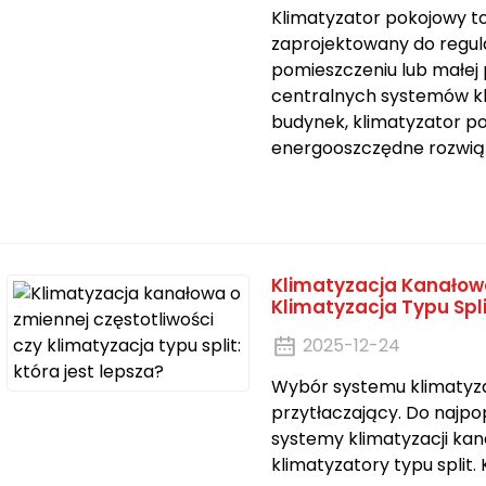
Klimatyzator pokojowy 
zaprojektowany do regul
pomieszczeniu lub małej 
centralnych systemów kli
budynek, klimatyzator p
energooszczędne rozwiąza
Klimatyzacja Kanałowa
Klimatyzacja Typu Spli
2025-12-24
Wybór systemu klimatyza
przytłaczający. Do najpo
systemy klimatyzacji kana
klimatyzatory typu split.