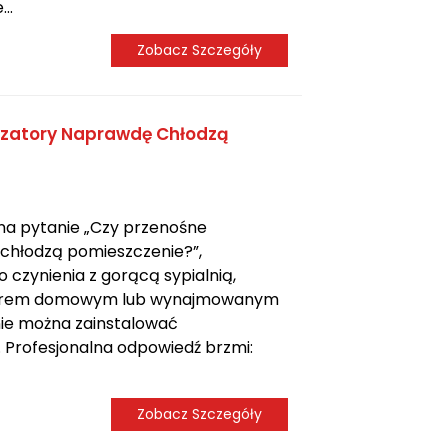
..
Zobacz Szczegóły
yzatory Naprawdę Chłodzą
 na pytanie „Czy przenośne
chłodzą pomieszczenie?”,
czynienia z gorącą sypialnią,
iurem domowym lub wynajmowanym
ie można zainstalować
 Profesjonalna odpowiedź brzmi:
Zobacz Szczegóły