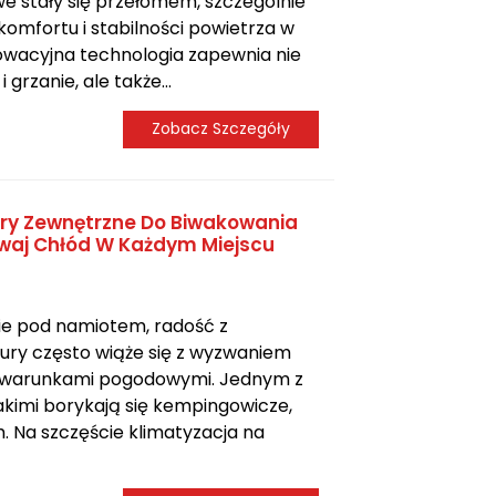
e stały się przełomem, szczególnie
mfortu i stabilności powietrza w
owacyjna technologia zapewnia nie
 grzanie, ale także...
Zobacz Szczegóły
ory Zewnętrzne Do Biwakowania
waj Chłód W Każdym Miejscu
ie pod namiotem, radość z
ury często wiąże się z wyzwaniem
i warunkami pogodowymi. Jednym z
akimi borykają się kempingowicze,
m. Na szczęście klimatyzacja na