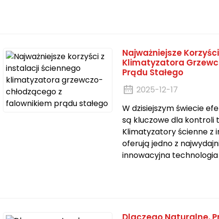
Najważniejsze Korzyści
Klimatyzatora Grzewc
Prądu Stałego
2025-12-17
W dzisiejszym świecie e
są kluczowe dla kontroli
Klimatyzatory ścienne z
oferują jedno z najwydaj
innowacyjna technologia 
Dlaczego Naturalne, P