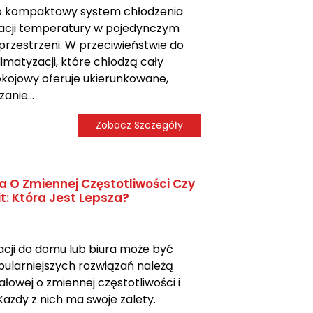
to kompaktowy system chłodzenia
acji temperatury w pojedynczym
przestrzeni. W przeciwieństwie do
matyzacji, które chłodzą cały
okojowy oferuje ukierunkowane,
nie...
Zobacz Szczegóły
 O Zmiennej Częstotliwości Czy
t: Która Jest Lepsza?
cji do domu lub biura może być
pularniejszych rozwiązań należą
łowej o zmiennej częstotliwości i
 Każdy z nich ma swoje zalety.