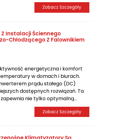
Zobacz Szczegóły
 Z Instalacji Ściennego
zo-Chłodzącego Z Falownikiem
fektywność energetyczna i komfort
 temperatury w domach i biurach.
 inwerterem prądu stałego (DC)
niejszych dostępnych rozwiązań. Ta
zapewnia nie tylko optymalną...
Zobacz Szczegóły
rzenośne Klimatyzatory Są