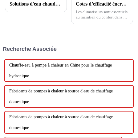
Solutions d'eau chaude domestique
Cotes d’efficacité énergétique des climatiseurs
Les climatiseurs sont essentiels
au maintien du confort dans de
nombreuses régions du monde,
en particulier pendant les mois
étouffants de l’été. Mais avec la
prise de conscience croissante
des préoccupations
Recherche Associée
environnementales et...
Chauffe-eau à pompe à chaleur en Chine pour le chauffage
hydronique
Fabricants de pompes à chaleur à source d'eau de chauffage
domestique
Fabricants de pompes à chaleur à source d'eau de chauffage
domestique