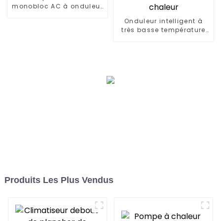
monobloc AC à onduleur
EVI complet de 50 kW
Onduleur intelligent à
très basse température
refroidissant et
chauffant un climatiseur
à pompe à chaleur
Produits Les Plus Vendus