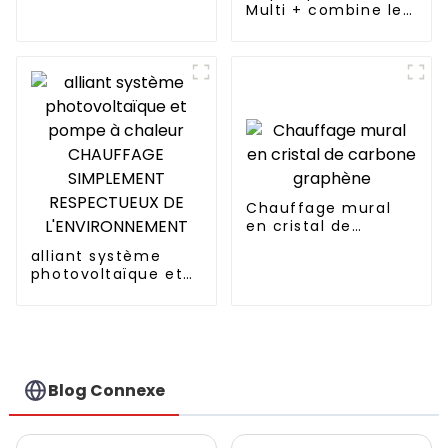
pompe à chaleur
Multi + combine le
CHAUFFAGE
refroidissement, le
SIMPLEMENT
chauffage et
RESPECTUEUX DE
l'approvisionnement
L'ENVIRONNEMENT
en eau chaude
dans un seul
système économe
en énergie.
Chauffage mural
en cristal de
carbone graphène
alliant système
photovoltaïque et
pompe à chaleur
CHAUFFAGE
SIMPLEMENT
RESPECTUEUX DE
L'ENVIRONNEMENT
Blog Connexe