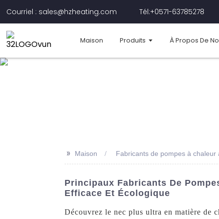
Courriel : sales@hzheating.com
Tél:+0571-63785278
Maison
Produits
À Propos De N
>>
Maison
Fabricants de pompes à chaleur 
Principaux Fabricants De Pompe
Efficace Et Écologique
Découvrez le nec plus ultra en matière de