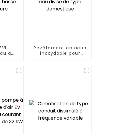
EVI
Revêtement en acier
au à
inoxydable pour
aleur
chauffe-eau divisé
s basse
de type domestique
ure