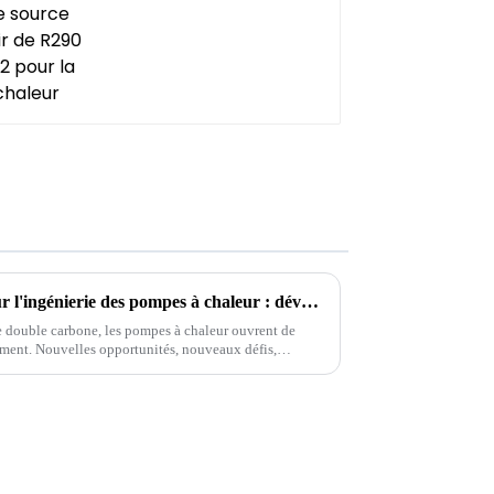
La 11e Conférence chinoise sur l'ingénierie des pompes à chaleur : développement de pompes à chaleur et complémentation multi-énergies
le double carbone, les pompes à chaleur ouvrent de
ment. Nouvelles opportunités, nouveaux défis,
ux jouer le rôle important de...