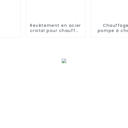
Revêtement en acier
Chauffage
cristal pour chauffe-
pompe à cha
eau à pompe à
source d'air 
chaleur domestique
onduleur à 
continu com
32 kW