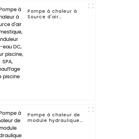
Pompe à chaleur à
tiel
Source d'air
 air
domestique, onduleur
Air-eau DC, pour
piscine, SPA,
chauffage de piscine
Pompe à chaleur de
module hydraulique
de source d'air de
R290 R32 pour la
chaleur