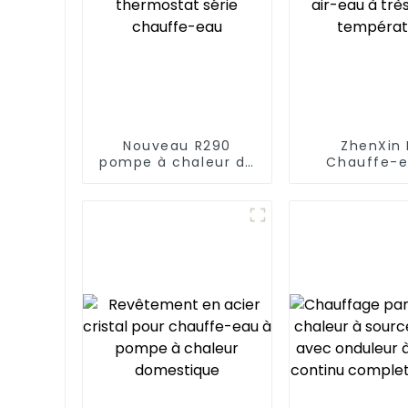
Nouveau R290
ZhenXin 
pompe à chaleur de
Chauffe-e
piscine thermostat
pompe à ch
série chauffe-eau
air-eau à trè
températ