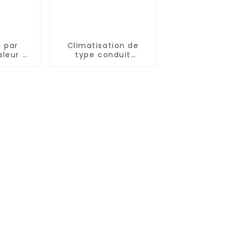
 par
Climatisation de
leur à
type conduit
EVI avec
dissimulé à
courant
fréquence variable
plet de