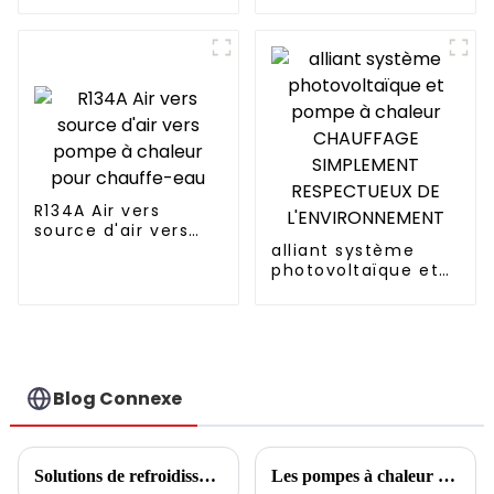
continu Fabricant
chauffage et
professionnel de
l'approvisionnement
pompes à chaleur
en eau chaude
dans un seul
système économe
en énergie.
R134A Air vers
source d'air vers
pompe à chaleur
alliant système
pour chauffe-eau
photovoltaïque et
pompe à chaleur
CHAUFFAGE
SIMPLEMENT
RESPECTUEUX DE
L'ENVIRONNEMENT
Blog Connexe
Solutions de refroidissement, de chauffage et d'eau chaude pour hôtels et écoles
Les pompes à chaleur sont très demandées alors que les demandes de subventions augmentent de 75 %