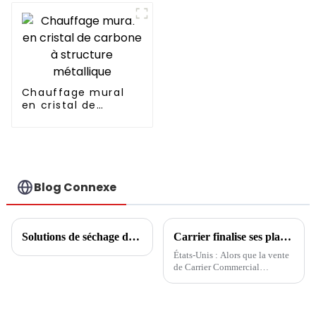
avec compresseur
Copeland
Chauffage mural
en cristal de
carbone à structure
métallique
Blog Connexe
Solutions de séchage des boues
Carrier finalise ses plans de cession
États-Unis : Alors que la vente
de Carrier Commercial
Refrigeration devrait être
finalisée au troisième trimestre,
Carrier a désormais accepté la
vente de son activité d'incendie