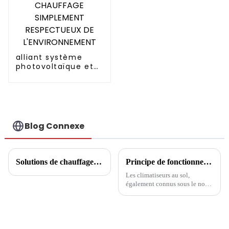
alliant système
photovoltaïque et
pompe à chaleur
CHAUFFAGE
SIMPLEMENT
RESPECTUEUX DE
L'ENVIRONNEMENT
Blog Connexe
Solutions de chauffage et de refroidissement industriels
Principe de fonctionnement des climatiseurs au sol
Les climatiseurs au sol,
également connus sous le nom
d'unités de climatisation au sol
ou de climatiseurs tour, sont
devenus des choix populaires
pour refroidir des espaces ou
des pièces plus grands sans