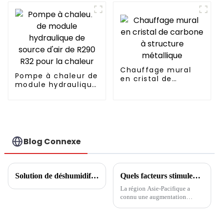
avec compresseur
Copeland
Chauffage mural
Pompe à chaleur de
en cristal de
module hydraulique
carbone à structure
de source d'air de
métallique
R290 R32 pour la
chaleur
Blog Connexe
Solution de déshumidification à température constante pour piscine
Quels facteurs stimulent les tendances de l’industrie des pompes à chaleur dans la région APAC ?
La région Asie-Pacifique a
connu une augmentation
significative de l’adoption des
pompes à chaleur ces dernières