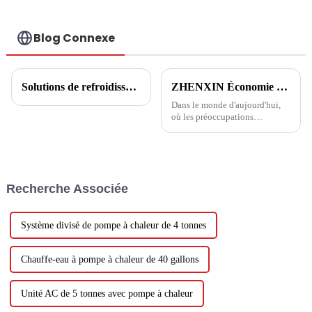
Blog Connexe
Solutions de refroidissement, de chauffage et d'eau chaude pour hôtels et écoles
ZHENXIN Économie d'énergie : prôner une nouvelle vie saine
Dans le monde d'aujourd'hui,
où les préoccupations
environnementales et les
économies d'énergie sont
devenues de plus en plus
importantes, il est essentiel que
les entreprises jouent un rôle
Recherche Associée
dans la promotion des
économies d'énergie et de
l'environnement.
Système divisé de pompe à chaleur de 4 tonnes
Chauffe-eau à pompe à chaleur de 40 gallons
Unité AC de 5 tonnes avec pompe à chaleur