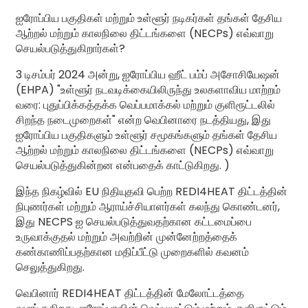
ஐரோப்பிய பகுதிகள் மற்றும் உள்ளூர் நடிகர்கள் தங்கள் தேசிய
ஆற்றல் மற்றும் காலநிலை திட்டங்களை (NECPs) எவ்வாறு
செயல்படுத்துகிறார்கள்?
3 டிசம்பர் 2024 அன்று, ஐரோப்பிய ஹீட் பம்ப் அசோசியேஷன்
(EHPA) "உள்ளூர் நடவடிக்கையிலிருந்து உலகளாவிய மாற்றம்
வரை: புதுப்பிக்கத்தக்க வெப்பமாக்கல் மற்றும் குளிரூட்டலில்
சிறந்த நடைமுறைகள்" என்ற வெபினாரை நடத்தியது, இது
ஐரோப்பிய பகுதிகளும் உள்ளூர் சமூகங்களும் தங்கள் தேசிய
ஆற்றல் மற்றும் காலநிலை திட்டங்களை (NECPs) எவ்வாறு
செயல்படுத்துகின்றன என்பதைக் காட்டுகிறது. )
.
இந்த நிகழ்வில் EU நிதியுதவி பெற்ற REDI4HEAT திட்டத்தின்
நிபுணர்கள் மற்றும் ஆராய்ச்சியாளர்கள் கலந்து கொண்டனர்,
இது NECPS ஐ செயல்படுத்துவதற்கான கட்டமைப்பை
உருவாக்குதல் மற்றும் அவற்றின் முன்னேற்றத்தைக்
கண்காணிப்பதற்கான மதிப்பீட்டு முறைகளில் கவனம்
செலுத்துகிறது.
வெபினார் REDI4HEAT திட்டத்தின் மேலோட்டத்தை