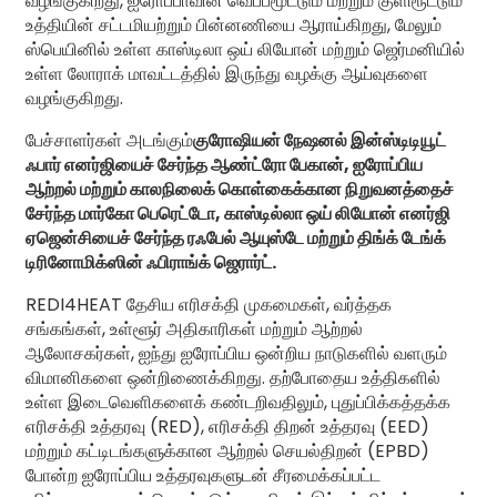
வழங்குகிறது, ஐரோப்பாவின் வெப்பமூட்டும் மற்றும் குளிரூட்டும்
உத்தியின் சட்டமியற்றும் பின்னணியை ஆராய்கிறது, மேலும்
ஸ்பெயினில் உள்ள காஸ்டிலா ஒய் லியோன் மற்றும் ஜெர்மனியில்
உள்ள லோராக் மாவட்டத்தில் இருந்து வழக்கு ஆய்வுகளை
வழங்குகிறது.
பேச்சாளர்கள் அடங்கும்
குரோஷியன் நேஷனல் இன்ஸ்டிடியூட்
ஃபார் எனர்ஜியைச் சேர்ந்த ஆண்ட்ரோ பேகான், ஐரோப்பிய
ஆற்றல் மற்றும் காலநிலைக் கொள்கைக்கான நிறுவனத்தைச்
சேர்ந்த மார்கோ பெரெட்டோ, காஸ்டில்லா ஒய் லியோன் எனர்ஜி
ஏஜென்சியைச் சேர்ந்த ரஃபேல் ஆயுஸ்டே மற்றும் திங்க் டேங்க்
டிரினோமிக்ஸின் ஃபிராங்க் ஜெரார்ட்.
REDI4HEAT தேசிய எரிசக்தி முகமைகள், வர்த்தக
சங்கங்கள், உள்ளூர் அதிகாரிகள் மற்றும் ஆற்றல்
ஆலோசகர்கள், ஐந்து ஐரோப்பிய ஒன்றிய நாடுகளில் வளரும்
விமானிகளை ஒன்றிணைக்கிறது. தற்போதைய உத்திகளில்
உள்ள இடைவெளிகளைக் கண்டறிவதிலும், புதுப்பிக்கத்தக்க
எரிசக்தி உத்தரவு (RED), எரிசக்தி திறன் உத்தரவு (EED)
மற்றும் கட்டிடங்களுக்கான ஆற்றல் செயல்திறன் (EPBD)
போன்ற ஐரோப்பிய உத்தரவுகளுடன் சீரமைக்கப்பட்ட