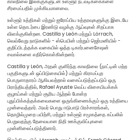
காலநிலை இலக்குகளுடன் உள்ளூர் நடவடிக்கைகளை
சீரமைப்பதில் முக்கியமானவை.
உள்ளூர் உத்திகள் மற்றும் ஐரோப்பிய உத்தரவுகளுக்கு இடையே
உள்ள தொடர்பை இரண்டு வழக்கு ஆய்வுகள் சிறப்பாக
விளக்குகின்றன. Castilla y León மற்றும் Lörrach,
வெவ்வேறு நாடுகளில் - ஸ்பெயின் மற்றும் ஜெர்மனியில் -
குறிப்பிடத்தக்க வகையில் ஒத்த டிகார்பனைசேஷன்
சவால்களை எதிர்கொள்கின்றனர்.
Castilla y León, அதன் குளிர்ந்த காலநிலை (நாட்டின் மற்ற
பகுதிகளுடன் ஒப்பிடுகையில்) மற்றும் கிராமப்புற
பொருளாதாரம் ஆகியவற்றால் வகைப்படுத்தப்படும் ஒரு
பிராந்தியத்தில், Rafael Ayuste வெப்ப விசையியக்கக்
குழாய்கள் மற்றும் சூரிய ஆற்றல் போன்ற
புதுப்பிக்கத்தக்கவைகளை ஒருங்கிணைக்கும் ஒரு உத்தியை
முன்வைத்தார். அவர் பொது ஈடுபாடு பிரச்சாரங்கள்,
தொழில்முறை பயிற்சி, மற்றும் உள்ளூர் சமூகத்தை கப்பலில்
பெறுவதற்கு தேவையான நிதி ஊக்குவிப்புகளை
முன்னிலைப்படுத்தினார்.