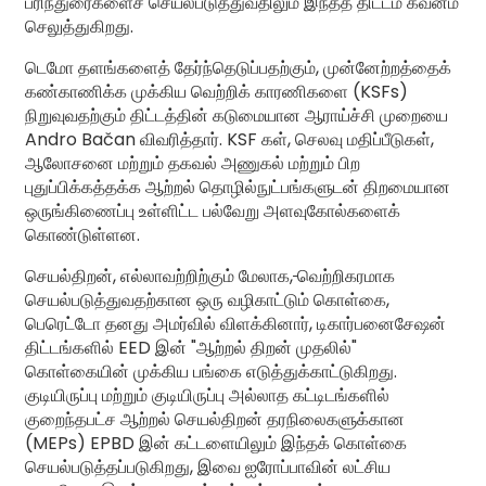
பரிந்துரைகளைச் செயல்படுத்துவதிலும் இந்தத் திட்டம் கவனம்
செலுத்துகிறது.
டெமோ தளங்களைத் தேர்ந்தெடுப்பதற்கும், முன்னேற்றத்தைக்
கண்காணிக்க முக்கிய வெற்றிக் காரணிகளை (KSFs)
நிறுவுவதற்கும் திட்டத்தின் கடுமையான ஆராய்ச்சி முறையை
Andro Bačan விவரித்தார். KSF கள், செலவு மதிப்பீடுகள்,
ஆலோசனை மற்றும் தகவல் அணுகல் மற்றும் பிற
புதுப்பிக்கத்தக்க ஆற்றல் தொழில்நுட்பங்களுடன் திறமையான
ஒருங்கிணைப்பு உள்ளிட்ட பல்வேறு அளவுகோல்களைக்
கொண்டுள்ளன.
செயல்திறன், எல்லாவற்றிற்கும் மேலாக,
வெற்றிகரமாக
செயல்படுத்துவதற்கான ஒரு வழிகாட்டும் கொள்கை,
பெரெட்டோ தனது அமர்வில் விளக்கினார், டிகார்பனைசேஷன்
திட்டங்களில் EED இன் "ஆற்றல் திறன் முதலில்"
கொள்கையின் முக்கிய பங்கை எடுத்துக்காட்டுகிறது.
குடியிருப்பு மற்றும் குடியிருப்பு அல்லாத கட்டிடங்களில்
குறைந்தபட்ச ஆற்றல் செயல்திறன் தரநிலைகளுக்கான
(MEPs) EPBD இன் கட்டளையிலும் இந்தக் கொள்கை
செயல்படுத்தப்படுகிறது, இவை ஐரோப்பாவின் லட்சிய