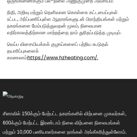
ஒருங்கிணைக்கும் பல-நிலை அணுகுமுறை அவசியம்.
நிதி, அறிவு மற்றும் தெளிவான கொள்கை கட்டமைப்புகள்
உட்பட, அர்ப்பணிப்புள்ள ஆதாரங்களுடன் பிராந்தியங்கள் மற்றும்
நகரங்களை மேம்படுத்துவதன் மூலம், நிலையான
எதிர்காலத்திற்கான மாற்றத்தை நாம் துரிதப்படுத்த முடியும்.
வெப்ப விசையியக்கக் குழாய்களைப் பற்றிய கூடுதல்
தயாரிப்புகளைக்
காணலாம்
https://www.hzheating.com/.
சீனாவில் 150க்கும் மேற்பட்ட நகரங்களில் விற்பனை முகவர்கள்,
600க்கும் மேற்பட்ட இரண்டாம் நிலை விற்பனை நிலையங்கள்
மற்றும் 10,000 பணியாளர்களை நாங்கள் அங்கீகரித்துள்ளோம்.