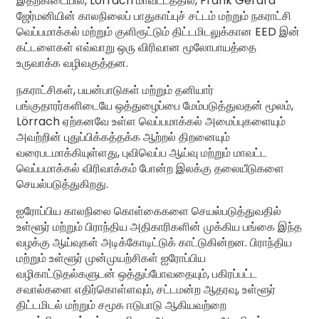
இதற்கிடையில், Lörrach மாவட்டத்தில், Frank Gérard
ஜேர்மனியின் காலநிலைப் பாதுகாப்புச் சட்டம் மற்றும் நகராட்சி
வெப்பமாக்கல் மற்றும் குளிரூட்டும் திட்டமிடலுக்கான EED இன்
கட்டளைகள் எவ்வாறு ஒரு விரிவான மூலோபாயத்தை
உருவாக்க வழிவகுத்தன.
நகராட்சிகள், பயன்பாடுகள் மற்றும் தனியார்
பங்குதாரர்களிடையே ஒத்துழைப்பை மேம்படுத்துவதன் மூலம்,
Lörrach ஏற்கனவே உள்ள வெப்பமாக்கல் அமைப்புகளையும்
அவற்றின் புதுப்பிக்கத்தக்க ஆற்றல் திறனையும்
வரைபடமாக்கியுள்ளது, புவிவெப்ப ஆய்வு மற்றும் மாவட்ட
வெப்பமாக்கல் விரிவாக்கம் போன்ற இலக்கு தலையீடுகளை
செயல்படுத்துகிறது.
ஐரோப்பிய காலநிலை கொள்கைகளை செயல்படுத்துவதில்
உள்ளூர் மற்றும் பிராந்திய அதிகாரிகளின் முக்கிய பங்கை இந்த
வழக்கு ஆய்வுகள் அடிக்கோடிட்டுக் காட்டுகின்றன. பிராந்திய
மற்றும் உள்ளூர் முன்முயற்சிகள் ஐரோப்பிய
வழிகாட்டுதல்களுடன் ஒத்துப்போவதையும், பகிரப்பட்ட
சவால்களை எதிர்கொள்ளவும், சட்டமன்ற ஆதரவு, உள்ளூர்
திட்டமிடல் மற்றும் சமூக ஈடுபாடு ஆகியவற்றை