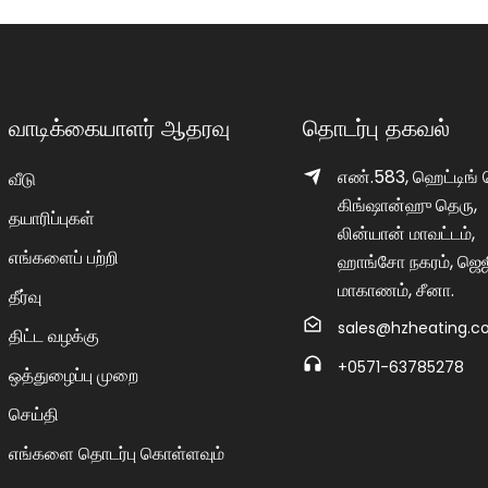
வாடிக்கையாளர் ஆதரவு
தொடர்பு தகவல்
எண்.583, ஹெட்டிங் 
வீடு
கிங்ஷான்ஹு தெரு,
தயாரிப்புகள்
லின்யான் மாவட்டம்,
எங்களைப் பற்றி
ஹாங்சோ நகரம், ஜெஜ
மாகாணம், சீனா.
தீர்வு
sales@hzheating.
திட்ட வழக்கு
+0571-63785278
ஒத்துழைப்பு முறை
செய்தி
எங்களை தொடர்பு கொள்ளவும்