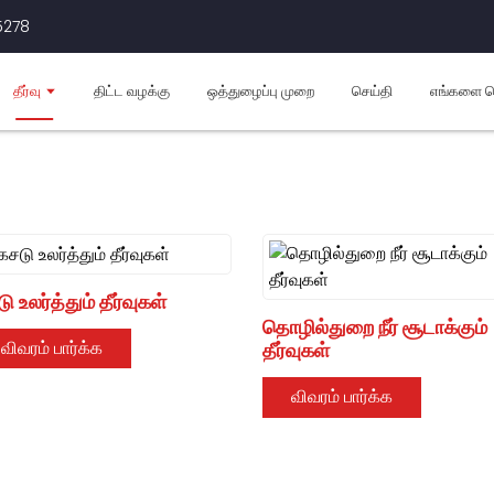
5278
தொழில்துறை தீர்வுகள்
தீர்வு
திட்ட வழக்கு
ஒத்துழைப்பு முறை
செய்தி
எங்களை த
ர கலவை: குளிர்ச்சி, வெப்பம், சூடான நீர் ஒருங்கிணைப்பு; -35 ° 
வெப்பமாக்கல்;
ின்சாரம் பிரித்தல்; நீர் வெப்பநிலையின் துல்லியமான கட்டுப்பாடு. முழு அறி
துல்லியமான வெப்பநிலை கட்டுப்பாடு; -35C-48°C பரந்த இயக்க வரம்ப
ு உலர்த்தும் தீர்வுகள்
தொழில்துறை நீர் சூடாக்கும்
விவரம் பார்க்க
தீர்வுகள்
விவரம் பார்க்க