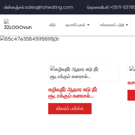
மின்னஞ்சல்:sales@hzheating.com
தொலைபேசி:+0571-6378
வீடு
தயாரிப்புகள்
எங்களைப் பற்றி
பல இயந்தி
நீர் மற்றும் ம
கசட
கழிவுநீர் ஆதார சுடு நீர்
சூடாக்கும் கரைசல்...
விவரம் பார்க்க