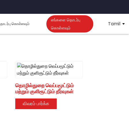
எங்களை தொடர்பு
Tamil
ொடர்பு கொள்ளவும்
கொள்ளவும்
C திறமையான
வார்ந்த மற்றும்
ு
தொழில்துறை வெப்பமூட்டும்
மற்றும் குளிரூட்டும் தீர்வுகள்
விவரம் பார்க்க