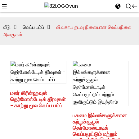
வீடு
வெப்ப பம்ப்
விவசாய நடவு நிலையான வெப்பநிலை
அலகுகள்
மலர் கிரீன்ஹவுஸ்
தெர்மோஸ்டேடிக் தீர்வுகள்
- காற்று மூல வெப்ப பம்ப்
பசுமை இல்லங்களுக்கான
சுற்றுச்சூழல்
தெர்மோஸ்டாடிக்
வெப்பமூட்டும் மற்றும்