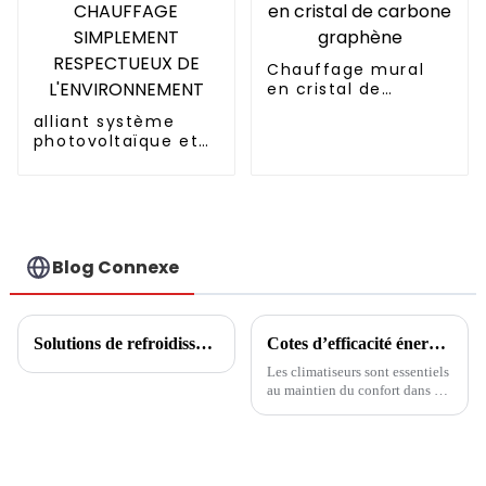
Chauffage mural
en cristal de
carbone graphène
alliant système
photovoltaïque et
pompe à chaleur
CHAUFFAGE
SIMPLEMENT
RESPECTUEUX DE
L'ENVIRONNEMENT
Blog Connexe
Solutions de refroidissement, de chauffage et d'eau chaude pour centres commerciaux
Cotes d’efficacité énergétique des climatiseurs
Les climatiseurs sont essentiels
au maintien du confort dans de
nombreuses régions du monde,
en particulier pendant les mois
étouffants de l’été. Mais avec la
prise de conscience croissante
des préoccupations