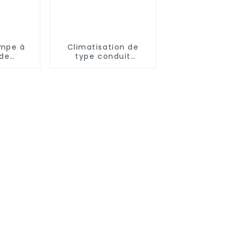
ompe à
Climatisation de
 de
type conduit
et de
dissimulé à
ment à
fréquence variable
ur