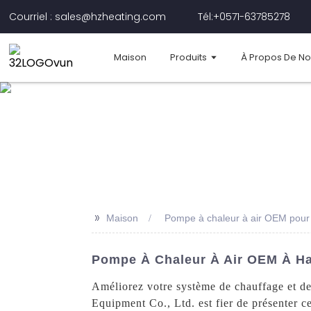
Courriel : sales@hzheating.com
Tél:+0571-63785278
Maison
Produits
À Propos De N
>>
Maison
Pompe à chaleur à air OEM pour l
Pompe À Chaleur À Air OEM À Hau
Améliorez votre système de chauffage et d
Equipment Co., Ltd. est fier de présenter ce