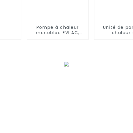
Pompe à chaleur
Unité de p
monobloc EVI AC,
chaleur
contrôle WIFI,
chauffage 
onduleur DC
refroidisse
complet
ondule