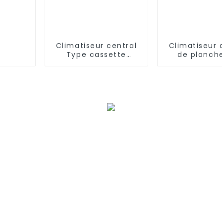
Climatiseur central
Climatiseur
Type cassette
de planch
Montage au plafond
chauffag
refroidiss
d'inverseur 
de 7.2kw 18