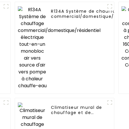
R134A Système de chauffage
commercial/domestique/résiden
électrique tout-en-un monobloc
vers source d'air vers pompe à
chaleur chauffe-eau
Climatiseur mural de
chauffage et de
r
refroidissement à
onduleur CC 12 000
BTU