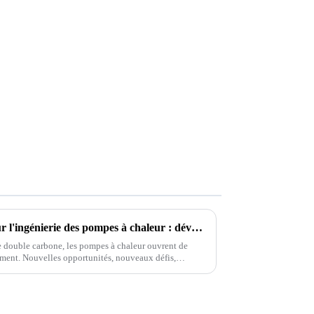
La 11e Conférence chinoise sur l'ingénierie des pompes à chaleur : développement de pompes à chaleur et complémentation multi-énergies
le double carbone, les pompes à chaleur ouvrent de
ment. Nouvelles opportunités, nouveaux défis,
ux jouer le rôle important de...