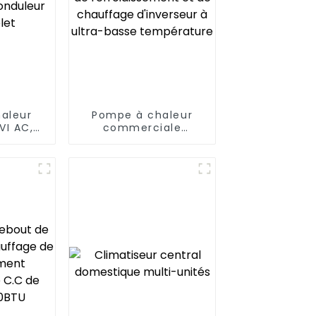
aleur
Pompe à chaleur
VI AC,
commerciale
IFI,
intelligente de
 DC
refroidissement et
t
de chauffage
d'inverseur à ultra-
basse température