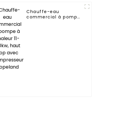
Chauffe-eau
tiel
commercial à pompe
 air
à chaleur 11-160kw,
haut Cop avec
compresseur
Copeland