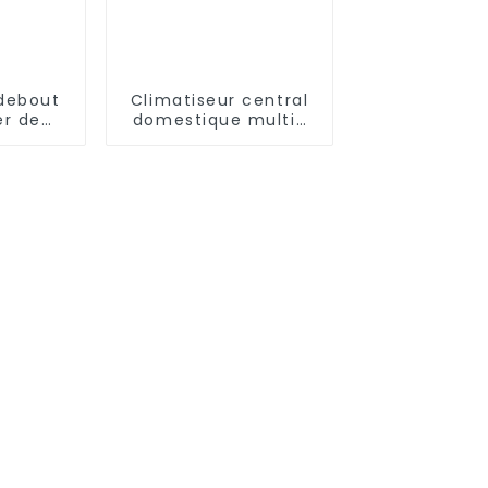
 debout
Climatiseur central
er de
domestique multi-
e de
unités
ement
de C.C
000BTU