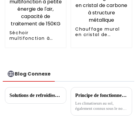
Chauffage mural
Séchoir
en cristal de
multifonction à
carbone à structure
petite énergie de
métallique
l'air, capacité de
traitement de
150KG
Blog Connexe
Solutions de refroidissement/chauffage et d'eau chaude pour la maison
Principe de fonctionnement des climatiseurs au sol
Les climatiseurs au sol,
également connus sous le nom
d'unités de climatisation au sol
ou de climatiseurs tour, sont
devenus des choix populaires
pour refroidir des espaces ou
des pièces plus grands sans