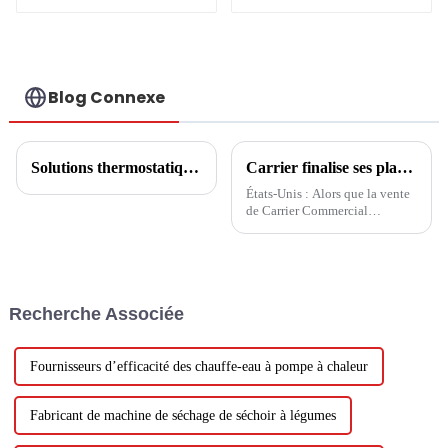
pour chauffe-eau
R290 R32 pour la
chaleur
Blog Connexe
Solutions thermostatiques pour serres de fleurs
Carrier finalise ses plans de cession
États-Unis : Alors que la vente
de Carrier Commercial
Refrigeration devrait être
finalisée au troisième trimestre,
Carrier a désormais accepté la
vente de son activité d'incendie
commercial et résidentiel pour
Recherche Associée
3 milliards de dollars. Suite à
son achat...
Fournisseurs d’efficacité des chauffe-eau à pompe à chaleur
Fabricant de machine de séchage de séchoir à légumes