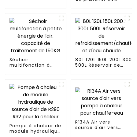
chauffage de
refroidissement
d'inverseur de C.C
de 7.2kw 18000BTU
Séchoir
80L 120L 150L 200L 300L
multifonction à
500L Réservoir de
petite énergie de
refroidissement/chauf
l'air, capacité de
et d'eau chaude
traitement de
150KG
R134A Air vers
Pompe à chaleur de
source d'air vers
module hydraulique
pompe à chaleur
de source d'air de