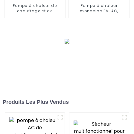
Pompe à chaleur de
Pompe à chaleur
chauffage et de
monobloc EVI AC,
refroidissement à
contrôle WIFI, onduleur
onduleur CC 15KW
DC complet
Produits Les Plus Vendus