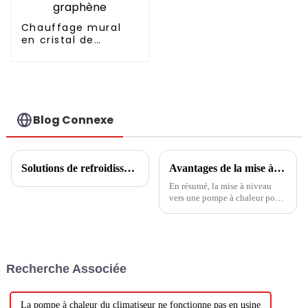
Chauffage mural
en cristal de
carbone graphène
Blog Connexe
Solutions de refroidissement/chauffage et d'eau chaude pour la maison
Avantages de la mise à niveau vers une pompe à chaleur pour chauffe-eau
En résumé, la mise à niveau
vers une pompe à chaleur pour
chauffe-eau offre un large
éventail d'avantages,
notamment l'efficacité
énergétique, les économies de
coûts, l'impact
Recherche Associée
environnemental, une eau
chaude constante et une
durabilité à long terme.
La pompe à chaleur du climatiseur ne fonctionne pas en usine