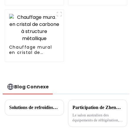
pompe à chaleur
CHAUFFAGE
SIMPLEMENT
RESPECTUEUX DE
L'ENVIRONNEMENT
Chauffage mural
en cristal de
carbone à structure
métallique
Blog Connexe
Solutions de refroidissement/chauffage domestique
Participation de Zhenxin avec des solutions de pompes à chaleur à l'ARBS 2024 du 28 au 30 mai
Le salon australien des
équipements de réfrigération,
de climatisation, de ventilation
et de purification de l'air ARBS