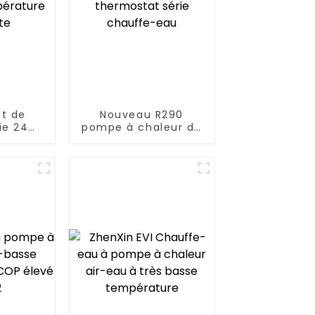
t de
Nouveau R290
ie 24
pompe à chaleur de
 chaude
piscine thermostat
ture
série chauffe-eau
te