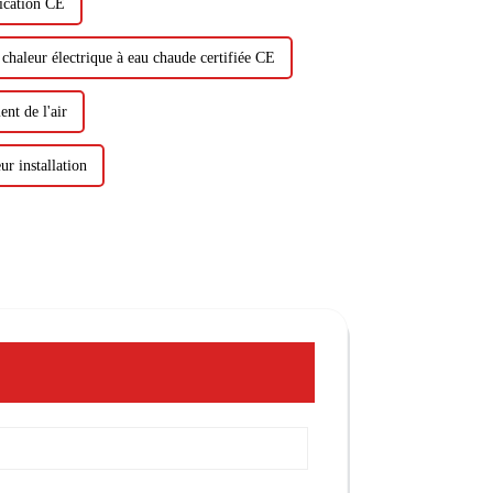
fication CE
chaleur électrique à eau chaude certifiée CE
nt de l'air
ur installation