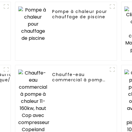
Pompe à chaleur pour
e
chauffage de piscine
t
auffage
Chauffe-eau
ue/résidentiel
commercial à pompe
n monobloc air
à chaleur 11-160kw,
s pompe à
haut Cop avec
compresseur
Copeland