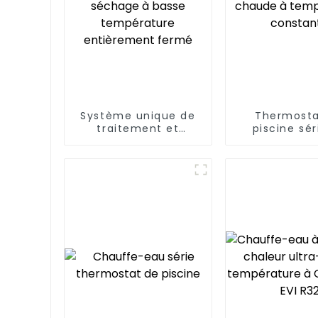
Système unique de
Thermosta
traitement et
piscine sér
d'élimination des
heures d'eau
boues de séchage à
à tempéra
basse température
constan
entièrement fermé