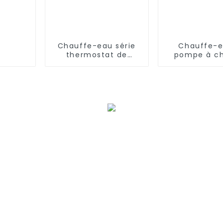
Chauffe-eau série
Chauffe-e
thermostat de
pompe à ch
piscine
ultra-ba
température
élevé EVI