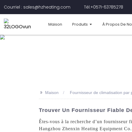
Courriel : sales@hzheating.com
Tél:+0571-63785278
Maison
Produits
À Propos De N
>>
Maison
Fournisseur de climatisation pa
Trouver Un Fournisseur Fiable 
Êtes-vous à la recherche d’un fournisseur 
Hangzhou Zhenxin Heating Equipment Co., L