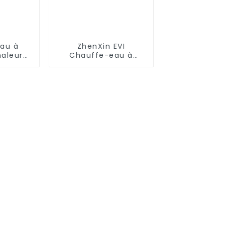
au à
ZhenXin EVI
aleur
Chauffe-eau à
sse
pompe à chaleur
 à COP
air-eau à très basse
 R32
température