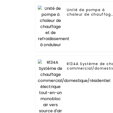
Unité de pompe à
chaleur de chauffag
et de refroidissemen
à onduleur
R134A Système de ch
commercial/domestiq
électrique tout-en-u
vers source d'air ver
chaleur chauffe-eau