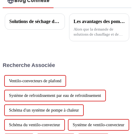
Blog Connexe
Solutions de séchage de céréales et de fruits
Les avantages des pompes à chaleur : des solutions de chauffage et de refroidissement efficaces
Alors que la demande de
solutions de chauffage et de
refroidissement économes en
énergie et respectueuses de
l’environnement continue
d’augmenter, les pompes à
chaleur sont devenues un choix
Recherche Associée
populaire auprès des
propriétaires et des entreprises.
Ces innovations...
Ventilo-convecteurs de plafond
Système de refroidissement par eau de refroidissement
Schéma d'un système de pompe à chaleur
Schéma du ventilo-convecteur
Système de ventilo-convecteur